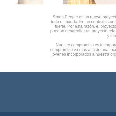
Smart People es un nuevo proyecto
todo el mundo. En un contexto comp
fuerte. Por esta razón, el proyec
puedan desarrollar un proyecto rel
y te
Nuestro compromiso es incorporar
compromiso va más allá de una inco
jóvenes incorporados a nuestra or