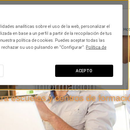
Tapa Pasión
Talent match
lidades analíticas sobre el uso de la web, personalizar el
Programas Smart People
Candidatos
Grupo Ho
zada en base a un perfil a partir de la recopilación de tus
nuestra política de cookies. Puedes aceptar todas las
o rechazar su uso pulsando en “Configurar”.
Política de
ACEPTO
Información
ra escuelas y centros de formaci