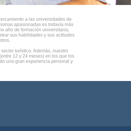
cercamiento a las universidades de
personas apasionadas es todavía más
mo año de formación universitaria,
rar sus habilidades y sus actitudes
tros.
sector turístico. Además, nuestro
entre 12 y 24 meses) en los que los
do una gran experiencia personal y