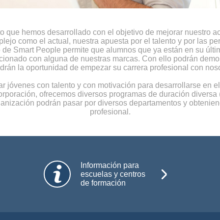
 que hemos desarrollado con el objetivo de mejorar nuestro a
lejo como el actual, nuestra apuesta por el talento y por las 
to de Smart People permite que alumnos que ya están en su últi
acionado con alguna de nuestras marcas. Con ello podrán demost
ndrán la oportunidad de empezar su carrera profesional con noso
 jóvenes con talento y con motivación para desarrollarse en el 
rporación, ofrecemos diversos programas de duración diversa (
ganización podrán pasar por diversos departamentos y obtenien
profesional.
Información para
escuelas y centros
de formación